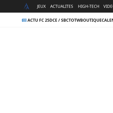
JEUX
ACTUALITES
HIGH-TECH
VID
ACTU FC 25
DCE / SBC
TOTW
BOUTIQUE
CALE