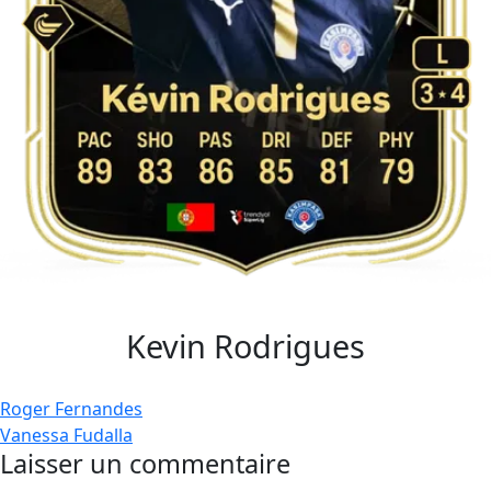
Kevin Rodrigues
Navigation
Roger Fernandes
Vanessa Fudalla
de
Laisser un commentaire
l’article