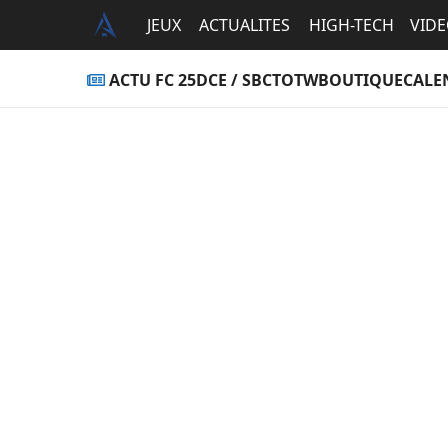
JEUX
ACTUALITES
HIGH-TECH
VID
ACTU FC 25
DCE / SBC
TOTW
BOUTIQUE
CALE