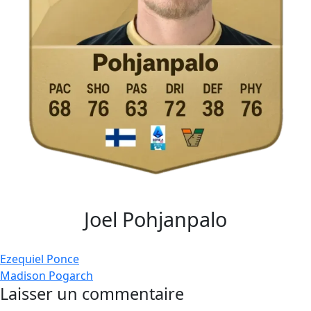
Joel Pohjanpalo
Navigation
Ezequiel Ponce
Madison Pogarch
de
Laisser un commentaire
l’article