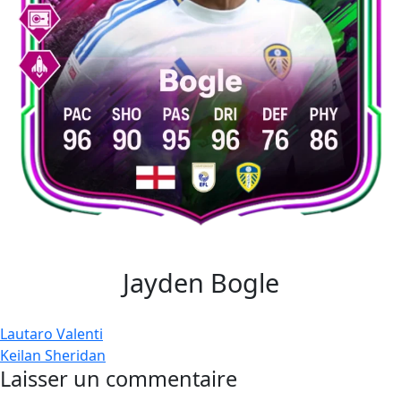
Jayden Bogle
Navigation
Lautaro Valenti
Keilan Sheridan
de
Laisser un commentaire
l’article