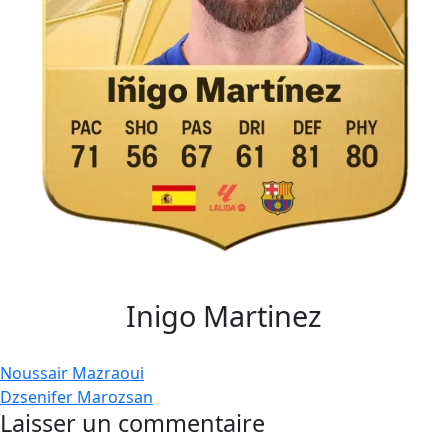
Inigo Martinez
Navigation
Noussair Mazraoui
Dzsenifer Marozsan
de
Laisser un commentaire
l’article