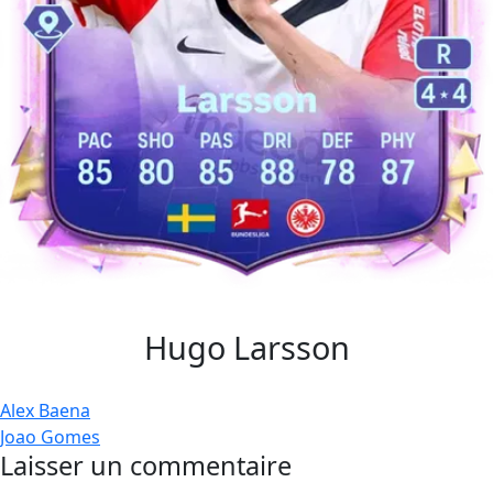
Hugo Larsson
Navigation
Alex Baena
Joao Gomes
de
Laisser un commentaire
l’article