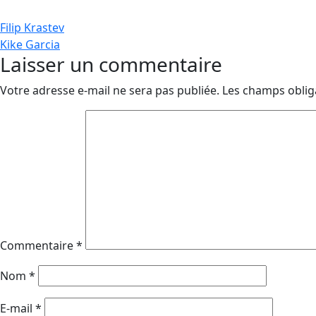
Navigation
Filip Krastev
Kike Garcia
de
Laisser un commentaire
l’article
Votre adresse e-mail ne sera pas publiée.
Les champs oblig
Commentaire
*
Nom
*
E-mail
*