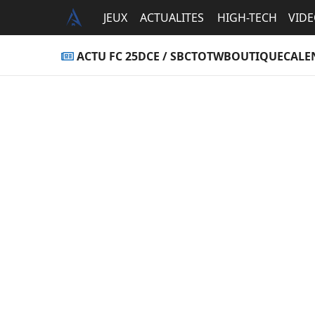
JEUX
ACTUALITES
HIGH-TECH
VID
ACTU FC 25
DCE / SBC
TOTW
BOUTIQUE
CALE