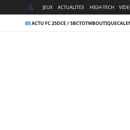
JEUX
ACTUALITES
HIGH-TECH
VID
ACTU FC 25
DCE / SBC
TOTW
BOUTIQUE
CALE