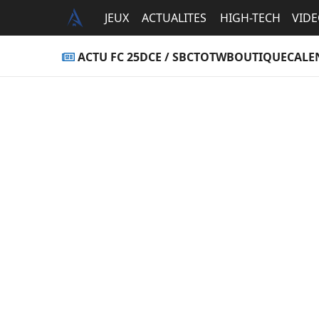
JEUX
ACTUALITES
HIGH-TECH
VID
ACTU FC 25
DCE / SBC
TOTW
BOUTIQUE
CALE