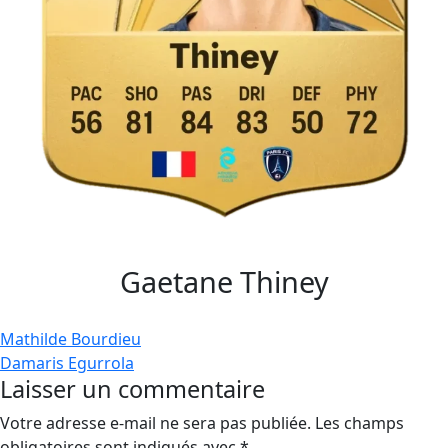
Gaetane Thiney
Navigation
Mathilde Bourdieu
Damaris Egurrola
de
Laisser un commentaire
l’article
Votre adresse e-mail ne sera pas publiée.
Les champs
obligatoires sont indiqués avec
*