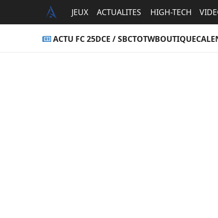
JEUX
ACTUALITES
HIGH-TECH
VID
ACTU FC 25
DCE / SBC
TOTW
BOUTIQUE
CALE