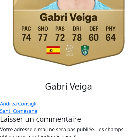
Gabri Veiga
Navigation
Andrea Consigli
Santi Comesana
de
Laisser un commentaire
l’article
Votre adresse e-mail ne sera pas publiée.
Les champs
obligatoires sont indiqués avec
*