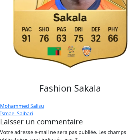
Fashion Sakala
Navigation
Mohammed Salisu
Ismael Saibari
de
Laisser un commentaire
l’article
Votre adresse e-mail ne sera pas publiée.
Les champs
obligatoires sont indiqués avec
*