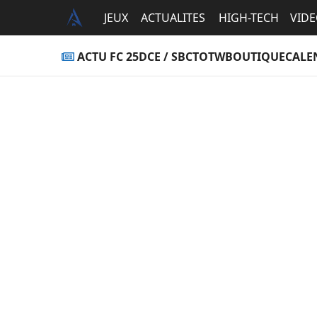
JEUX
ACTUALITES
HIGH-TECH
VID
ACTU FC 25
DCE / SBC
TOTW
BOUTIQUE
CALE