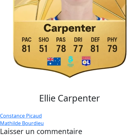
Ellie Carpenter
Navigation
Constance Picaud
Mathilde Bourdieu
de
Laisser un commentaire
l’article