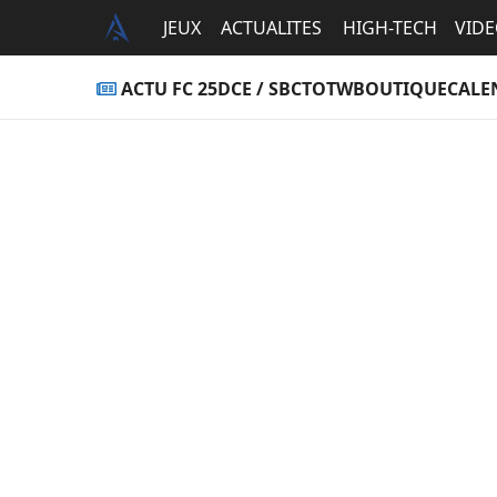
JEUX
ACTUALITES
HIGH-TECH
VID
ACTU FC 25
DCE / SBC
TOTW
BOUTIQUE
CALE