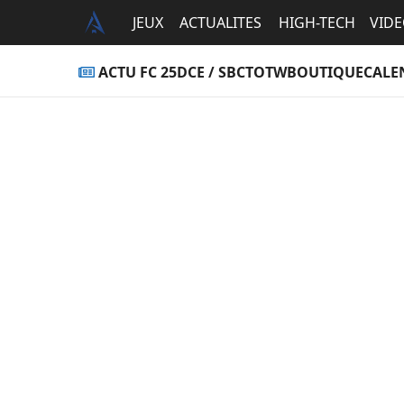
JEUX
ACTUALITES
HIGH-TECH
VID
ACTU FC 25
DCE / SBC
TOTW
BOUTIQUE
CALE