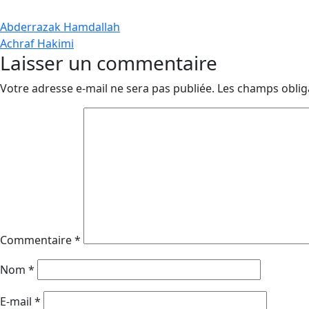
Navigation
Abderrazak Hamdallah
Achraf Hakimi
de
Laisser un commentaire
l’article
Votre adresse e-mail ne sera pas publiée.
Les champs oblig
Commentaire
*
Nom
*
E-mail
*