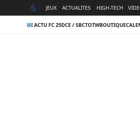
JEUX
ACTUALITES
HIGH-TECH
VID
ACTU FC 25
DCE / SBC
TOTW
BOUTIQUE
CALE