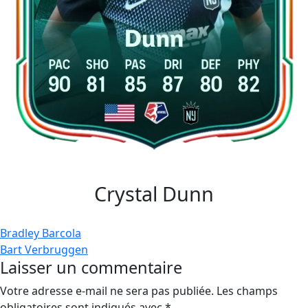
Crystal Dunn
Navigation
Bradley Barcola
Bart Verbruggen
de
Laisser un commentaire
l’article
Votre adresse e-mail ne sera pas publiée.
Les champs
obligatoires sont indiqués avec
*