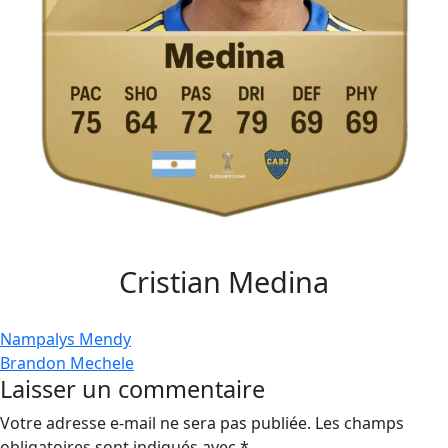
Cristian Medina
Navigation
Nampalys Mendy
Brandon Mechele
de
Laisser un commentaire
l’article
Votre adresse e-mail ne sera pas publiée.
Les champs
obligatoires sont indiqués avec
*