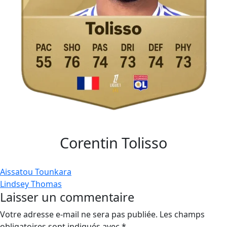
Corentin Tolisso
Navigation
Aissatou Tounkara
Lindsey Thomas
de
Laisser un commentaire
l’article
Votre adresse e-mail ne sera pas publiée.
Les champs
obligatoires sont indiqués avec
*