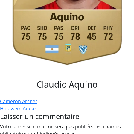
Claudio Aquino
Navigation
Cameron Archer
Houssem Aouar
de
Laisser un commentaire
l’article
Votre adresse e-mail ne sera pas publiée.
Les champs
obligatoires sont indiqués avec
*