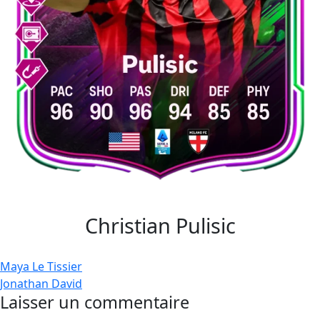
Christian Pulisic
Navigation
Maya Le Tissier
Jonathan David
de
Laisser un commentaire
l’article