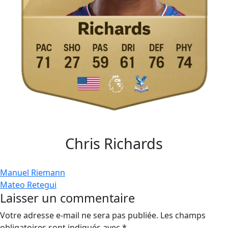
Chris Richards
Navigation
Manuel Riemann
Mateo Retegui
de
Laisser un commentaire
l’article
Votre adresse e-mail ne sera pas publiée.
Les champs
obligatoires sont indiqués avec
*