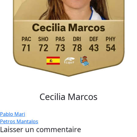
Cecilia Marcos
Navigation
Pablo Mari
Petros Mantalos
de
Laisser un commentaire
l’article