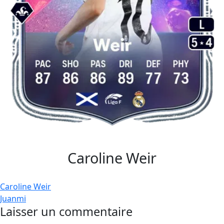
Caroline Weir
Navigation
Caroline Weir
Juanmi
de
Laisser un commentaire
l’article