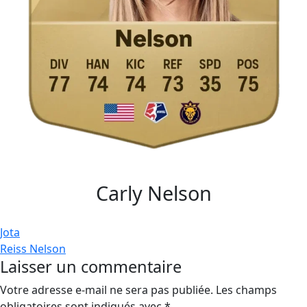
Carly Nelson
Navigation
Jota
Reiss Nelson
de
Laisser un commentaire
l’article
Votre adresse e-mail ne sera pas publiée.
Les champs
obligatoires sont indiqués avec
*