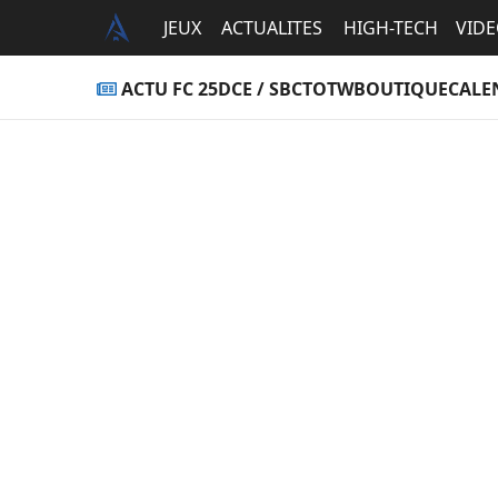
JEUX
ACTUALITES
HIGH-TECH
VID
ACTU FC 25
DCE / SBC
TOTW
BOUTIQUE
CALE