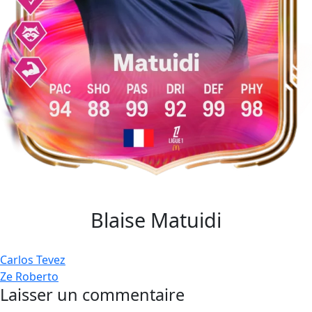
Blaise Matuidi
Navigation
Carlos Tevez
Ze Roberto
de
Laisser un commentaire
l’article