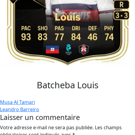
Batcheba Louis
Navigation
Musa Al Tamari
Leandro Barreiro
de
Laisser un commentaire
l’article
Votre adresse e-mail ne sera pas publiée.
Les champs
obligatoires sont indiqués avec
*