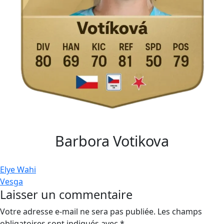
Barbora Votikova
Navigation
Elye Wahi
Vesga
de
Laisser un commentaire
l’article
Votre adresse e-mail ne sera pas publiée.
Les champs
obligatoires sont indiqués avec
*