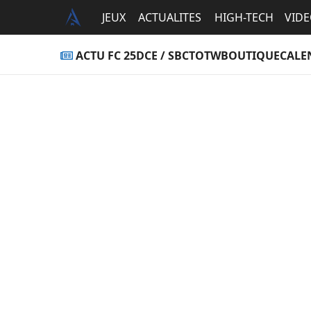
JEUX
ACTUALITES
HIGH-TECH
VID
ACTU FC 25
DCE / SBC
TOTW
BOUTIQUE
CALE