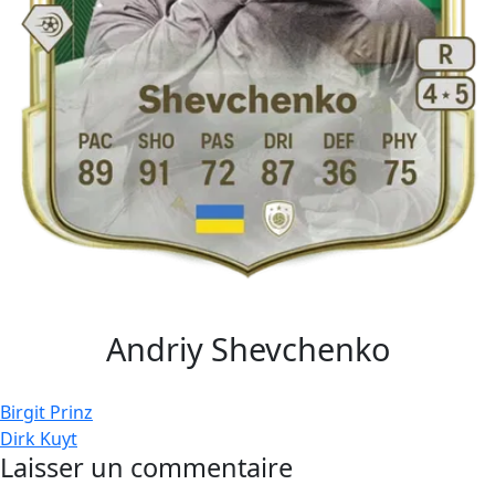
Andriy Shevchenko
Navigation
Birgit Prinz
Dirk Kuyt
de
Laisser un commentaire
l’article