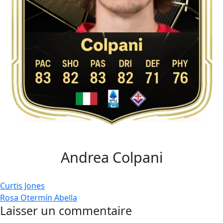
Andrea Colpani
Navigation
Curtis Jones
Rosa Otermín Abella
de
Laisser un commentaire
l’article