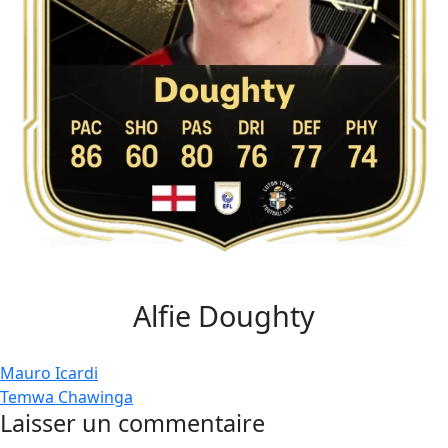
Alfie Doughty
Navigation
Mauro Icardi
Temwa Chawinga
de
Laisser un commentaire
l’article