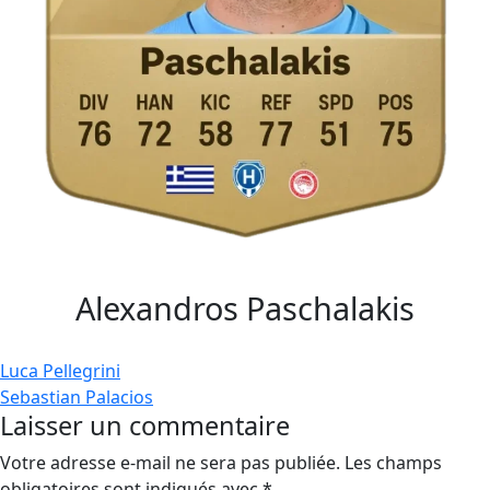
Alexandros Paschalakis
Navigation
Luca Pellegrini
Sebastian Palacios
de
Laisser un commentaire
l’article
Votre adresse e-mail ne sera pas publiée.
Les champs
obligatoires sont indiqués avec
*