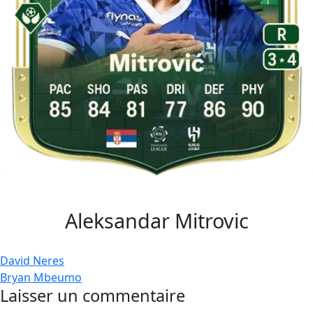
Aleksandar Mitrovic
Navigation
David Neres
Bryan Mbeumo
de
Laisser un commentaire
l’article