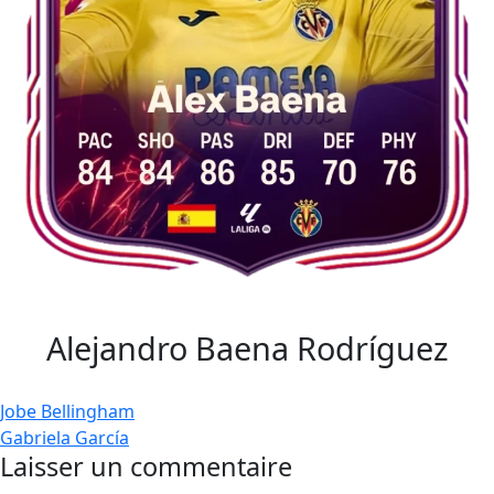
Alejandro Baena Rodríguez
Navigation
Jobe Bellingham
Gabriela García
de
Laisser un commentaire
l’article