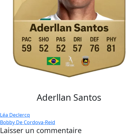
Aderllan Santos
Navigation
Léa Declercq
Bobby De Cordova-Reid
de
Laisser un commentaire
l’article