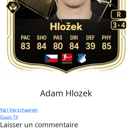
Adam Hlozek
Navigation
Yari Verschaeren
Guus Til
de
Laisser un commentaire
l’article